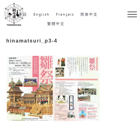
S
k
日本語
English
Français
简体中文
i
繁體中文
p
hinamatsuri_p3-4
t
o
c
o
n
t
e
n
t