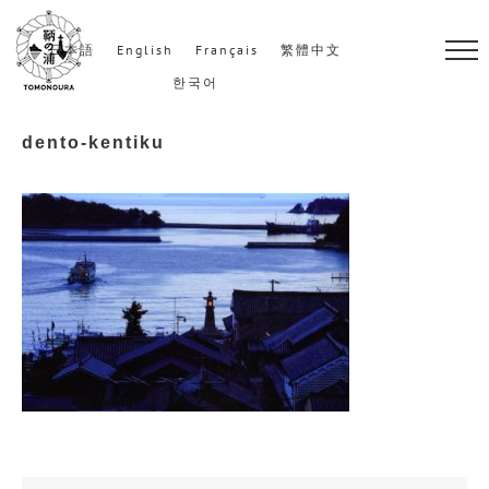
S
k
日本語
English
Français
繁體中文
i
한국어
p
dento-kentiku
t
o
c
o
n
t
e
n
t