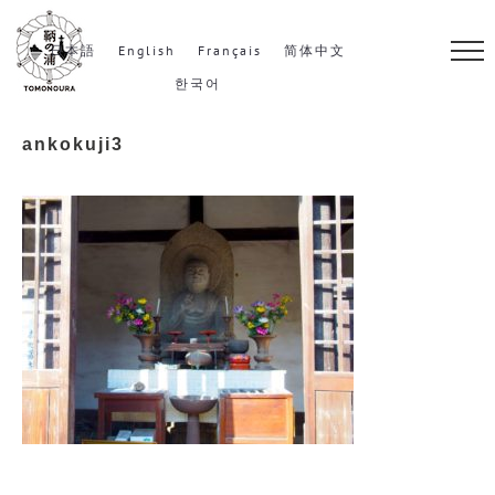
S
k
日本語
English
Français
简体中文
i
한국어
p
ankokuji3
t
o
c
o
n
t
e
n
t