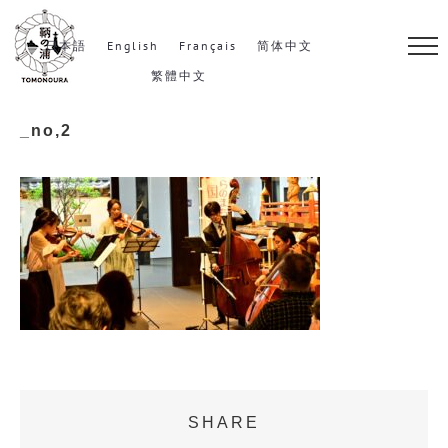
S
k
日本語
English
Français
简体中文
i
繁體中文
p
_no,2
t
o
c
o
n
t
e
n
t
SHARE