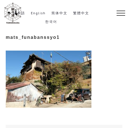
S
k
日本語
English
简体中文
繁體中文
i
한국어
p
mats_funabanssyo1
t
o
c
o
n
t
e
n
t