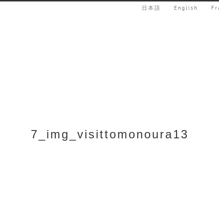
日本語
English
Fr
7_img_visittomonoura13