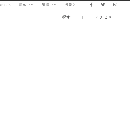
ançais
简体中文
繁體中文
한국어
探す
｜
アクセス