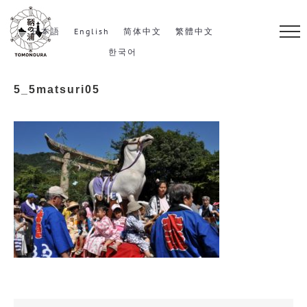
S
k
日本語
English
简体中文
繁體中文
i
한국어
p
5_5matsuri05
t
o
c
o
n
t
e
n
t