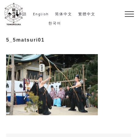
S
k
日本語
English
简体中文
繁體中文
i
한국어
p
5_5matsuri01
t
o
c
o
n
t
e
n
t