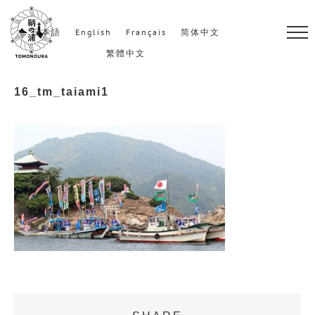
S
k
日本語
English
Français
简体中文
i
繁體中文
p
16_tm_taiami1
t
o
c
o
n
t
e
n
t