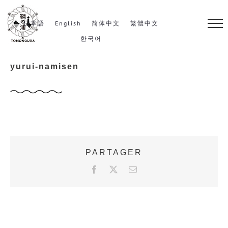
S
k
日本語
English
简体中文
繁體中文
i
한국어
p
yurui-namisen
t
o
c
o
n
t
PARTAGER
e
F
X
E
n
a
m
c
a
t
e
i
b
l
o
o
k