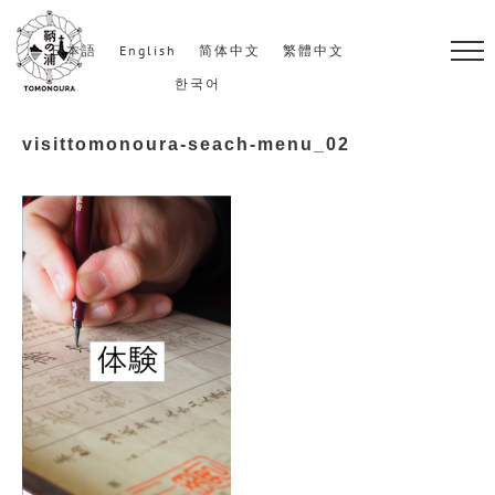
S
k
日本語
English
简体中文
繁體中文
i
한국어
p
visittomonoura-seach-menu_02
t
o
c
o
n
t
e
n
t