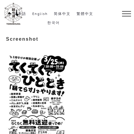
S
k
日本語
English
简体中文
繁體中文
i
한국어
p
Screenshot
t
o
c
o
n
t
e
n
t