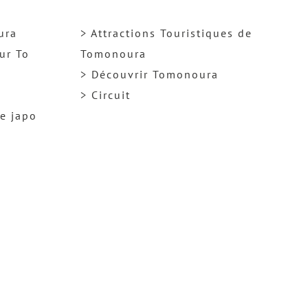
ura
> Attractions Touristiques de
ur To
Tomonoura
> Découvrir Tomonoura
> Circuit
ge japo