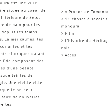
ura est une ville
ire située au coeur de
> A Propos de Tomono
 intérieure de Seto,
> 11 choses à savoir s
re de paix pour les
monoura
 depuis les temps
> Film
s. La mer calmes, les
> L’histoire du Hérita
uxuriantes et les
nais
nts hitoriques datant
> Accès
re Edo composent des
es d’une beauté
esque teintés de
gie. Une vieille ville
aquelle on peut
 faire de nouvelles
ertes.