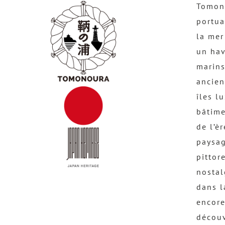
Tomono
portua
la mer
un hav
marins
ancien
îles l
bâtime
de l’è
paysag
pittor
nostal
dans l
encore
découv