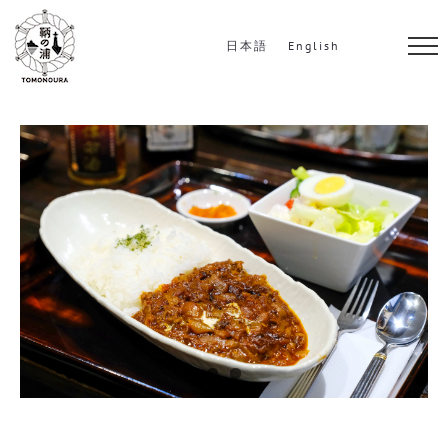
S
k
日本語
English
i
p
t
o
c
o
n
t
e
n
t