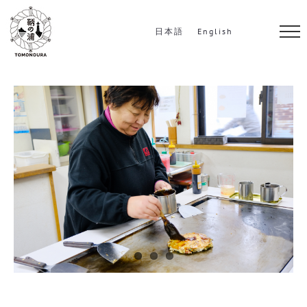
S
k
日本語
English
i
p
t
o
c
o
n
t
e
n
t