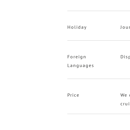
Holiday
Jou
Foreign
Dis
Languages
Price
We 
cru