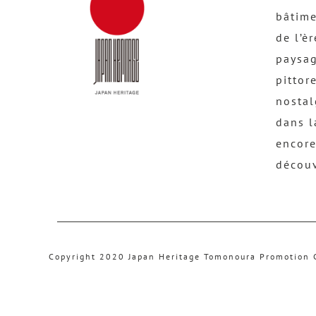
bâtime
de l’è
paysag
pittor
nostal
dans l
encore
découv
Copyright 2020 Japan Heritage Tomonoura Promotion 