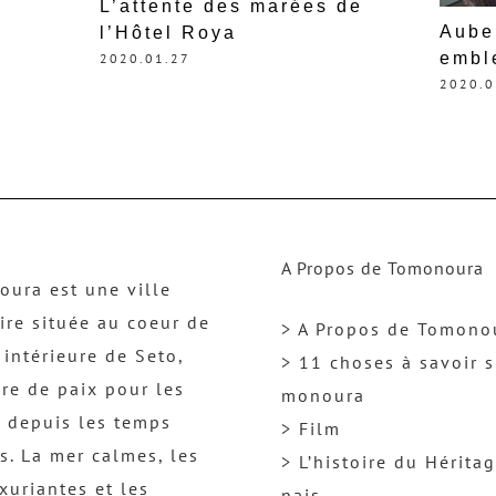
L’attente des marées de
Aube
l’Hôtel Roya
embl
2020.01.27
2020.0
A Propos de Tomonoura
ura est une ville
ire située au coeur de
> A Propos de Tomono
 intérieure de Seto,
> 11 choses à savoir s
re de paix pour les
monoura
 depuis les temps
> Film
s. La mer calmes, les
> L’histoire du Hérita
uxuriantes et les
nais