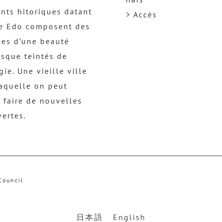
nts hitoriques datant
> Accès
re Edo composent des
es d’une beauté
esque teintés de
gie. Une vieille ville
aquelle on peut
 faire de nouvelles
ertes.
Council
日本語
English