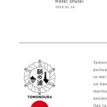
Hôtel Ofutei
2020.01.28
Tomono
portua
la mer
un hav
marins
ancien
îles l