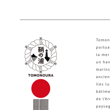
Tomono
portua
la mer
un hav
marins
ancien
îles l
bâtime
de l’è
paysag