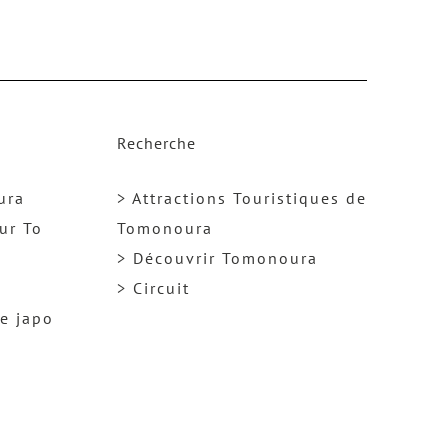
b
l
o
o
k
Recherche
ura
> Attractions Touristiques de
ur To
Tomonoura
> Découvrir Tomonoura
> Circuit
ge japo