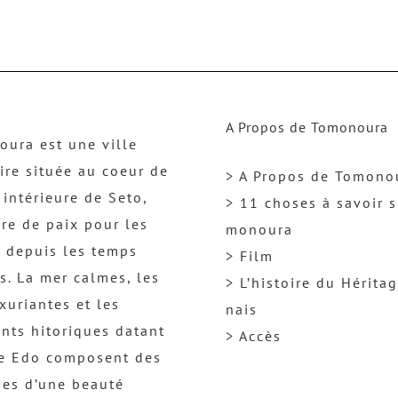
A Propos de Tomonoura
ura est une ville
ire située au coeur de
> A Propos de Tomono
 intérieure de Seto,
> 11 choses à savoir s
re de paix pour les
monoura
 depuis les temps
> Film
s. La mer calmes, les
> L’histoire du Hérita
uxuriantes et les
nais
nts hitoriques datant
> Accès
re Edo composent des
es d’une beauté