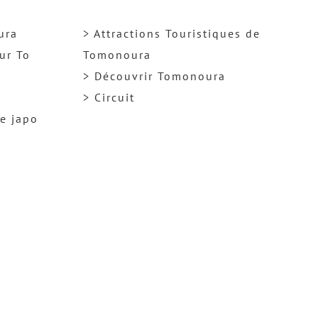
ura
> Attractions Touristiques de
ur To
Tomonoura
> Découvrir Tomonoura
> Circuit
ge japo