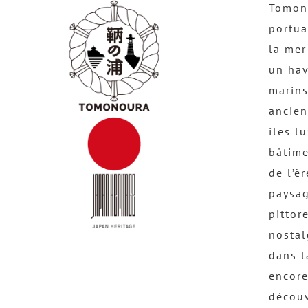
Tomono
portua
la mer
un hav
marins
ancien
îles l
bâtime
de l’è
paysag
pittor
nostal
dans l
encore
découv