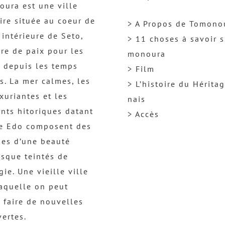
ura est une ville
ire située au coeur de
> A Propos de Tomono
 intérieure de Seto,
> 11 choses à savoir s
re de paix pour les
monoura
 depuis les temps
> Film
s. La mer calmes, les
> L’histoire du Hérita
uxuriantes et les
nais
nts hitoriques datant
> Accès
re Edo composent des
es d’une beauté
esque teintés de
gie. Une vieille ville
aquelle on peut
 faire de nouvelles
ertes.