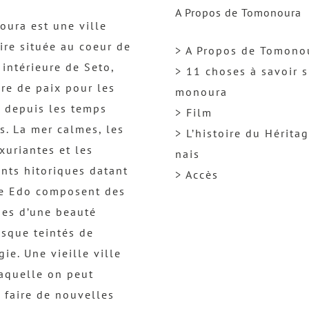
A Propos de Tomonoura
ura est une ville
ire située au coeur de
> A Propos de Tomono
 intérieure de Seto,
> 11 choses à savoir s
re de paix pour les
monoura
 depuis les temps
> Film
s. La mer calmes, les
> L’histoire du Hérita
uxuriantes et les
nais
nts hitoriques datant
> Accès
re Edo composent des
es d’une beauté
esque teintés de
gie. Une vieille ville
aquelle on peut
 faire de nouvelles