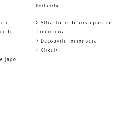
Recherche
ura
> Attractions Touristiques de
ur To
Tomonoura
> Découvrir Tomonoura
> Circuit
ge japo