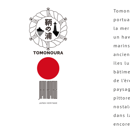
Tomono
portua
la mer
un hav
marins
ancien
îles l
bâtime
de l’è
paysag
pittor
nostal
dans l
encore