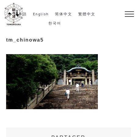
S
k
日本語
English
简体中文
繁體中文
i
한국어
p
tm_chinowa5
t
o
c
o
n
t
e
n
t