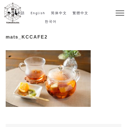
S
k
日本語
English
简体中文
繁體中文
i
한국어
p
mats_KCCAFE2
t
o
c
o
n
t
e
n
t