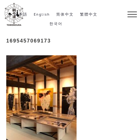
S
k
日本語
English
简体中文
繁體中文
i
한국어
p
1695457069173
t
o
c
o
n
t
e
n
t