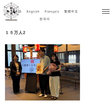
S
k
日本語
English
Français
繁體中文
i
한국어
p
１５万人2
t
o
c
o
n
t
e
n
t