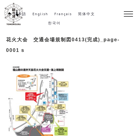
S
k
日本語
English
Français
简体中文
i
한국어
p
花火大会 交通会場規制図0413(完成)_page-
t
o
0001 s
c
o
n
t
e
n
t