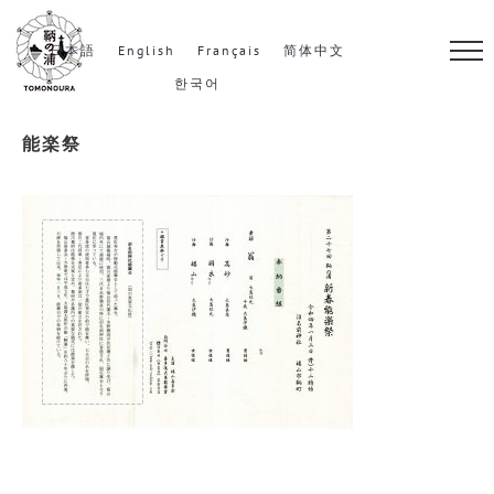
S
k
日本語
English
Français
简体中文
i
한국어
p
能楽祭
t
o
c
o
n
t
e
n
t