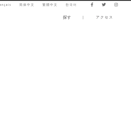
ançais
简体中文
繁體中文
한국어
探す
｜
アクセス