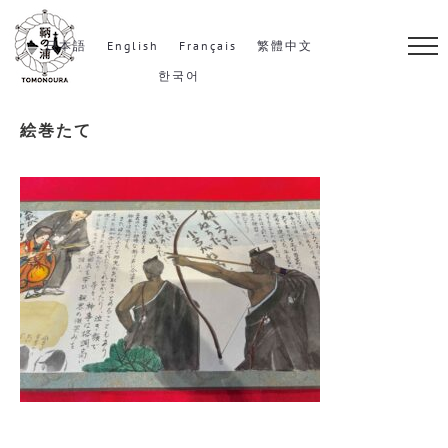
S
k
日本語
English
Français
繁體中文
i
한국어
p
絵巻たて
t
o
c
o
n
t
e
n
t