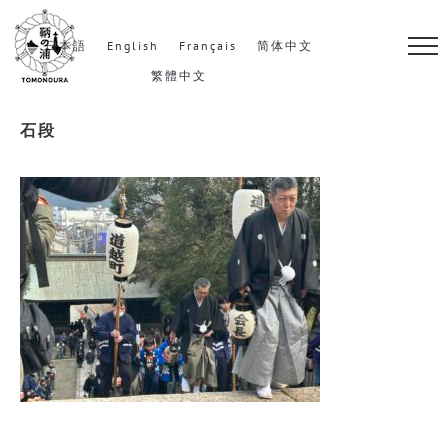
S
k
日本語
English
Français
简体中文
i
繁體中文
p
石段
t
o
c
o
n
t
e
n
t