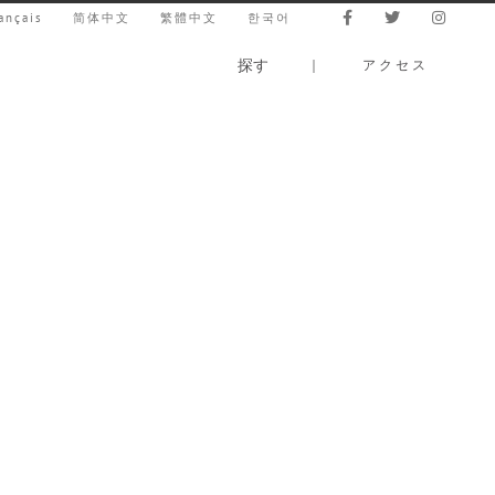
ançais
简体中文
繁體中文
한국어
探す
｜
アクセス