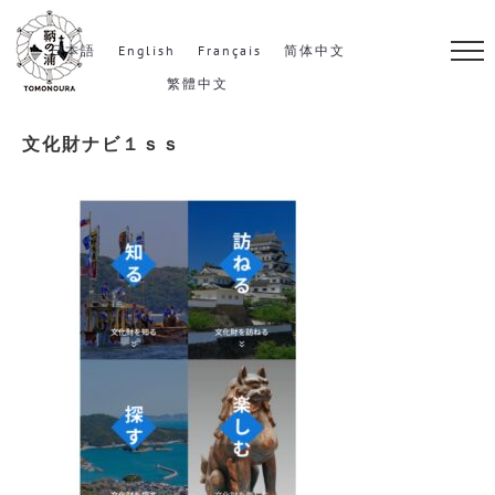
S
k
日本語
English
Français
简体中文
i
繁體中文
p
文化財ナビ１ｓｓ
t
o
c
o
n
t
e
n
t