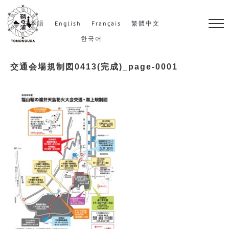
S
k
日本語
English
Français
繁體中文
i
한국어
p
交通会場規制図0413(完成)_page-0001
t
o
c
o
n
t
e
n
t