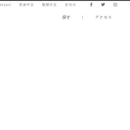
ançais
简体中文
繁體中文
한국어
探す
｜
アクセス