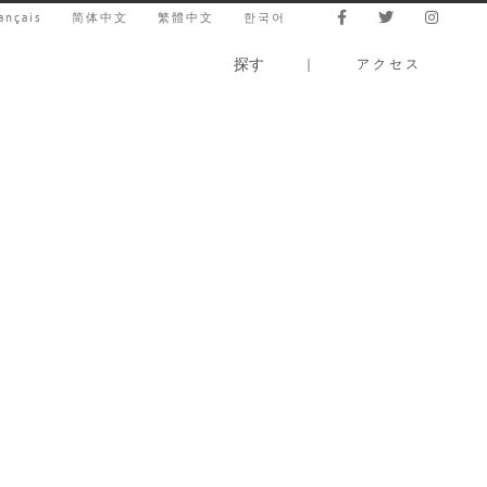
ançais
简体中文
繁體中文
한국어
探す
｜
アクセス