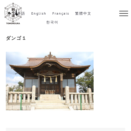
S
k
日本語
English
Français
繁體中文
i
한국어
p
ダンゴ１
t
o
c
o
n
t
e
n
t