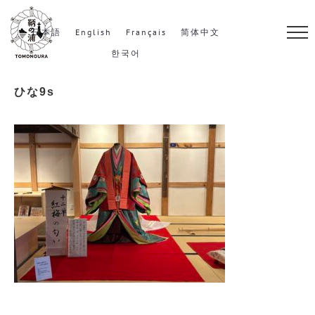
S
k
日本語
English
Français
简体中文
i
한국어
p
ひな9s
t
o
c
o
n
t
e
n
t