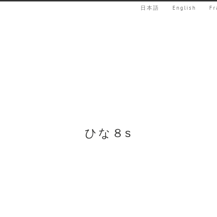
日本語
English
Fr
ひな８s