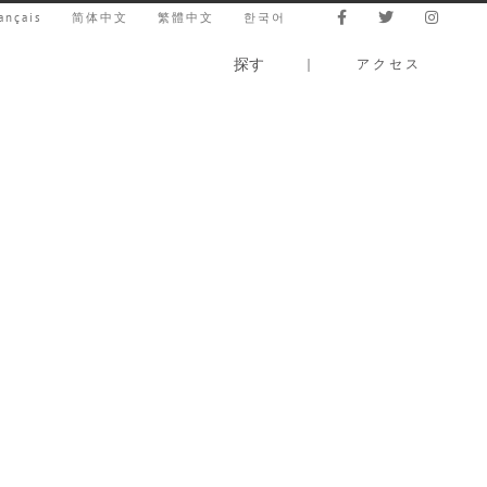
ançais
简体中文
繁體中文
한국어
探す
｜
アクセス