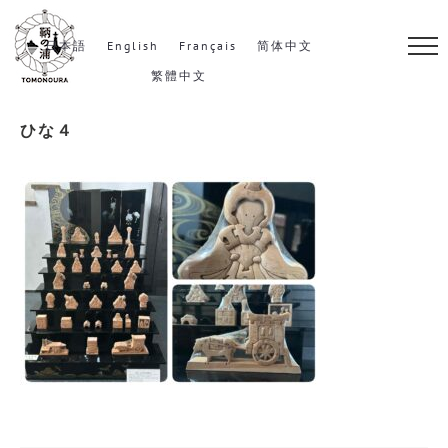
S
k
日本語
English
Français
简体中文
i
繁體中文
p
ひな４
t
o
c
o
n
t
e
n
t