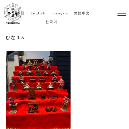
S
k
日本語
English
Français
繁體中文
i
한국어
p
ひな１s
t
o
c
o
n
t
e
n
t