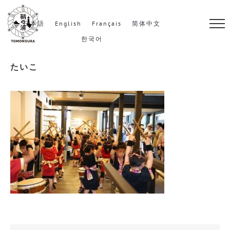
S
k
日本語
English
Français
简体中文
i
한국어
p
たいこ
t
o
c
o
n
t
e
n
t