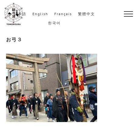
S
k
日本語
English
Français
繁體中文
i
한국어
p
お弓３
t
o
c
o
n
t
e
n
t