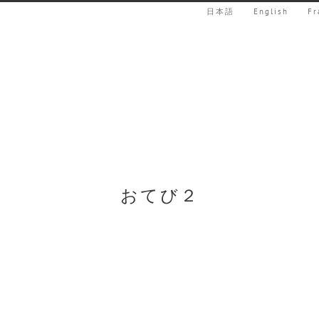
日本語
English
Fr
おてび２