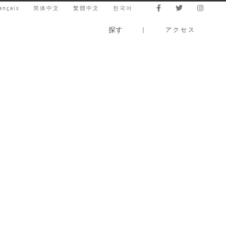
ançais
简体中文
繁體中文
한국어
探す
｜
アクセス