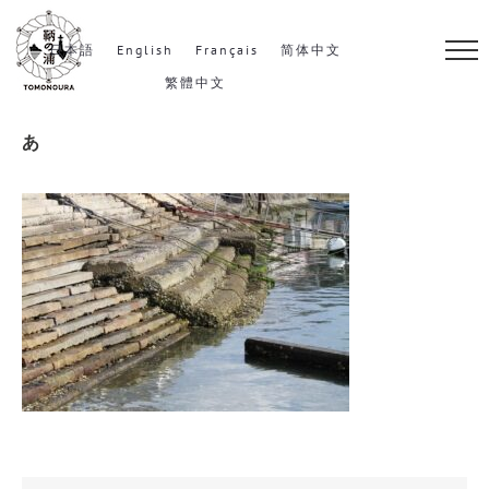
S
k
日本語
English
Français
简体中文
i
繁體中文
p
あ
t
o
c
o
n
t
e
n
t