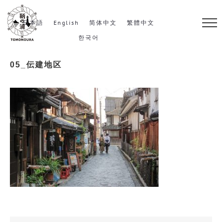
S
k
日本語
English
简体中文
繁體中文
i
한국어
p
05_伝建地区
t
o
c
o
n
t
e
n
t