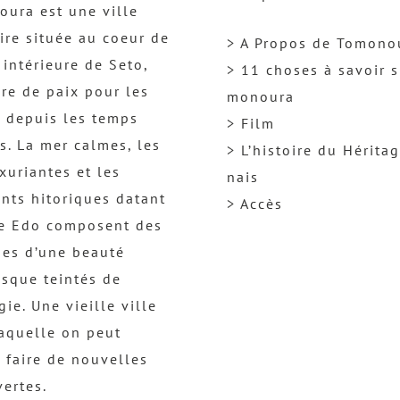
ura est une ville
ire située au coeur de
> A Propos de Tomono
 intérieure de Seto,
> 11 choses à savoir s
re de paix pour les
monoura
 depuis les temps
> Film
s. La mer calmes, les
> L’histoire du Hérita
uxuriantes et les
nais
nts hitoriques datant
> Accès
re Edo composent des
es d’une beauté
esque teintés de
gie. Une vieille ville
aquelle on peut
 faire de nouvelles
ertes.