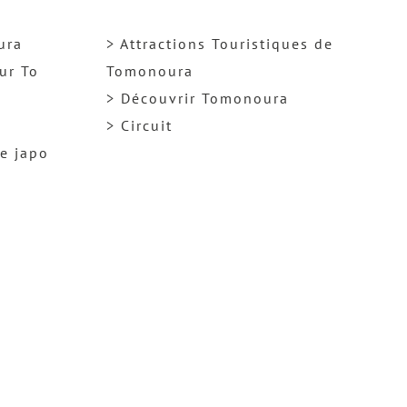
ura
> Attractions Touristiques de
ur To
Tomonoura
> Découvrir Tomonoura
> Circuit
ge japo