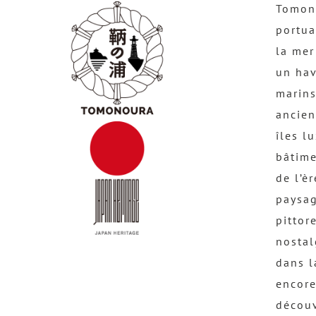
Tomono
portua
la mer
un hav
marins
ancien
îles l
bâtime
de l’è
paysag
pittor
nostal
dans l
encore
découv