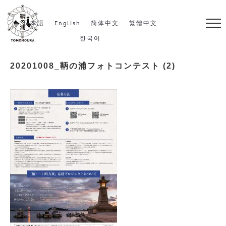
S
k
日本語
English
简体中文
繁體中文
i
한국어
p
20201008_鞆の浦フォトコンテスト (2)
t
o
c
o
n
t
e
n
t