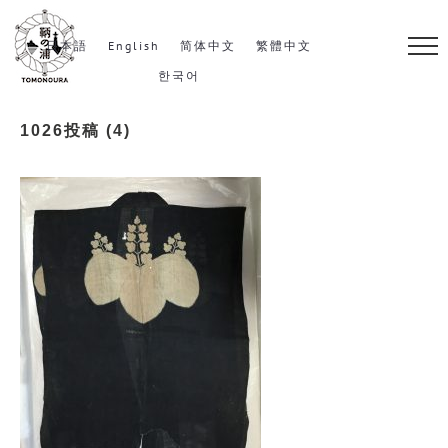
S
k
日本語
English
简体中文
繁體中文
i
한국어
p
1026投稿 (4)
t
o
c
o
n
t
e
n
t