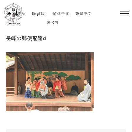
S
k
日本語
English
简体中文
繁體中文
i
한국어
p
長崎の郵便配達d
t
o
c
o
n
t
e
n
t