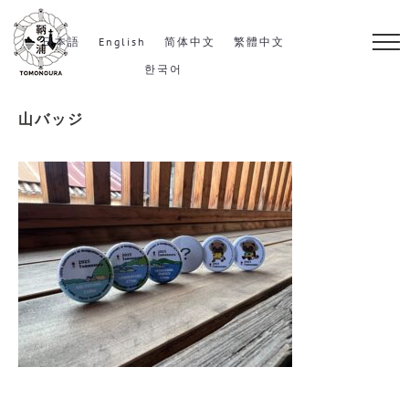
S
k
日本語
English
简体中文
繁體中文
i
한국어
p
山バッジ
t
o
c
o
n
t
e
n
t