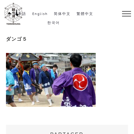
S
k
日本語
English
简体中文
繁體中文
i
한국어
p
ダンゴ５
t
o
c
o
n
t
e
n
t