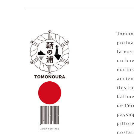
Tomono
portua
la mer
un hav
marins
ancien
îles l
bâtime
de l’è
paysag
pittor
nostal