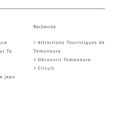
k
Recherche
ura
> Attractions Touristiques de
ur To
Tomonoura
> Découvrir Tomonoura
> Circuit
ge japo