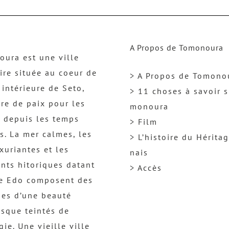
A Propos de Tomonoura
ura est une ville
ire située au coeur de
> A Propos de Tomono
 intérieure de Seto,
> 11 choses à savoir s
re de paix pour les
monoura
 depuis les temps
> Film
s. La mer calmes, les
> L’histoire du Hérita
uxuriantes et les
nais
nts hitoriques datant
> Accès
re Edo composent des
es d’une beauté
esque teintés de
gie. Une vieille ville